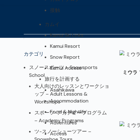
接触
カムイ
Kamui Ski Links
Kamui Resort
カテゴリ
Snow Report
スノースポーツ – Snowsports
Kamui Access
ミウラ
School
旅行を計画する
大人向けのレッスンとワークショ
Asahikawa
ップ – Adult Lessons &
Accommodation
Workshops
Food & Nightlife
スポーツ-アカデミープログラム
– Academy Programs
Adventures
ツ-スノーシューツアー –
Access
Snowshoe Tours