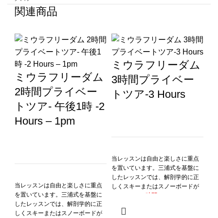
関連商品
ミウラフリーダム
ミウラフリーダム
3時間プライベー
2時間プライベー
トツア-3 Hours
トツア- 午後1時 -2
Hours – 1pm
当レッスンは自由と楽しさに重点
プ 
を置いています。三浦式を基盤に
W
したレッスンでは、解剖学的に正
当レッスンは自由と楽しさに重点
しくスキーまたはスノーボードが
を置いています。三浦式を基盤に
できます。
3時間 - 10am - 1pm
1
したレッスンでは、解剖学的に正
人 – ¥21,000 – 2人 – ¥26,000 – 3
しくスキーまたはスノーボードが
人 – ¥31,000 – 4人 – ¥36,000