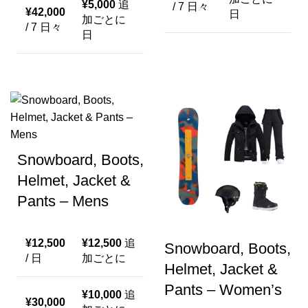
¥
5,000
追
/ 7 日々
¥
42,000
日
加ごとに
/ 7 日々
日
Snowboard, Boots,
Helmet, Jacket &
Pants – Mens
¥
12,500
¥
12,500
追
Snowboard, Boots,
/ 日
加ごとに
Helmet, Jacket &
Pants – Women’s
¥
10,000
追
¥
30,000