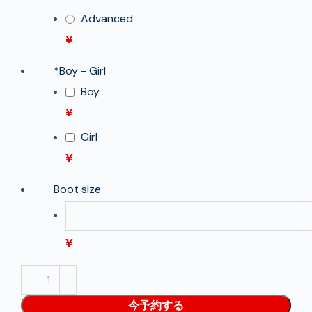
Advanced
¥
*
Boy - Girl
Boy
¥
Girl
¥
Boot size
¥
今予約する