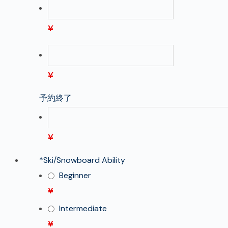
¥
¥
予約終了
¥
*
Ski/Snowboard Ability
Beginner
¥
Intermediate
¥