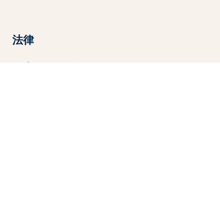
法律
プライバシーポリシー
利用規約
特定商取引法
プライバシーポリシー
利用規約
特定商取引法
2024 © 無断転載を禁じます。 |
利用規約
|
プライバシーポ
リシー