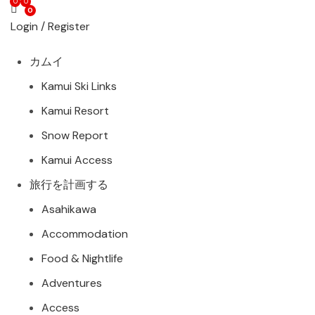
0
0
0
Login / Register
カムイ
Kamui Ski Links
Kamui Resort
Snow Report
Kamui Access
旅行を計画する
Asahikawa
Accommodation
Food & Nightlife
Adventures
Access