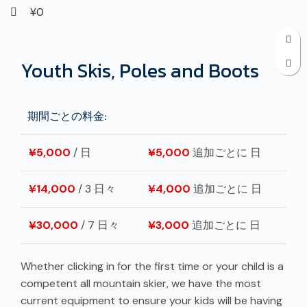
¥
0
Click to enlarge
Youth Skis, Poles and Boots
期間ごとの料金:
¥
5,000
/ 日
¥
5,000
追加ごとに 日
¥
14,000
/ 3 日々
¥
4,000
追加ごとに 日
¥
30,000
/ 7 日々
¥
3,000
追加ごとに 日
Whether clicking in for the first time or your child is a
competent all mountain skier, we have the most
current equipment to ensure your kids will be having