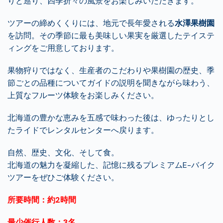
りと巡り、
四季折々の風景をお楽しみいただきます。
ツアーの締めくくりには、地元で長年愛される
水澤果樹園
を訪問。
その季節に最も美味しい果実を厳選したテイステ
ィングをご用意し
ております。
果物狩りではなく、生産者のこだわりや果樹園の歴史、
季
節ごとの品種についてガイドの説明を聞きながら味わう、
上質なフルーツ体験をお楽しみください。
北海道の豊かな恵みを五感で味わった後は、
ゆったりとし
たライドでレンタルセンターへ戻ります。
自然、歴史、文化、そして食。
北海道の魅力を凝縮した、記憶に残るプレミアムE-
バイク
ツアーをぜひご体験ください。
所要時間：約2時間
最少催行人数：3名