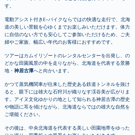
す。
電動アシスト付きE-バイクならではの快適な走行で、
北海
道の美しい景観を心ゆくまでお楽しみいただけます。
体力
に自信のない方でも安心してご参加いただけるため、
ご夫
婦やご家族、幅広い年代のお客様におすすめです。
ツアーはカムイリゾートのレンタルセンターを出発し、
の
どかな田園風景の中を走りながら、北海道を代表する景勝
地・
神
居古潭
へと向かいます。
かつて蒸気機関車が往来した歴史ある鉄道トンネルを抜け
ると、
眼下には雄大な石狩川が織りなす渓谷美が広がりま
す。
アイヌ文化ゆかりの地として知られる神居古潭の歴史
や物語に耳を
傾けながら、北海道ならではの雄大な自然を
ご堪能ください。
その後は、
中央北海道を代表する美しい田園地帯をゆった