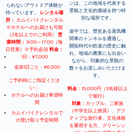
ンは、この地域を代表する
られないアウトドア体験が
景観と文化的価値を持つ特
待っています。
レンタル場
別な場所です。
所：
カムイバイクレンタル
※ホテルへのお届けも可能
途中では、歴史ある蒸気機
（2名以上でのご利用）
営
関車のトンネルを通過し、
業時間：
9:00～17:00（毎
開拓時代や鉄道の歴史に触
日営業）※予約必須
料金：
れ、地域の農業にも出会い
1日：¥7,000
ながら、印象的な景観の
追加1日ごと：¥6,000
数々をお楽しみいただけま
す。
ご予約時にご指定くださ
い：
料金
：15,000円（3名様以上
ホテルへのお届け希望時
で催行）
間
対象
：カップル、ご家族
（中学生以上推奨）、アク
カムイバイクレンタルで
ティブな旅行者、文化体験
の受け取り予定時間
を重視する方、グリーンシ