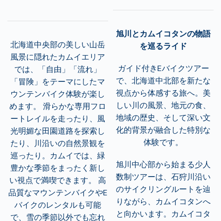
旭川とカムイコタンの物語
北海道中央部の美しい山岳
を巡るライド
風景に隠れたカムイエリア
ガイド付きEバイクツアー
では、「
自由」「流れ」
で、北海道中北部を新たな
「冒険」
をテーマにしたマ
視点から体感する旅へ。美
ウンテンバイク体験が楽し
しい川の風景、地元の食、
めます。
滑らかな専用フロ
地域の歴史、そして深い文
ートレイルを走ったり、
風
化的背景が融合した特別な
光明媚な田園道路を探索し
体験です。
たり、川沿いの自然景観を
巡ったり。
カムイでは、緑
旭川中心部から始まる少人
豊かな季節をまったく新し
数制ツアーは、石狩川沿い
い視点で満喫できます。
高
のサイクリングルートを辿
品質なマウンテンバイクやE
りながら、カムイコタンへ
バイクのレンタルも可能
と向かいます。カムイコタ
で、
雪の季節以外でも忘れ