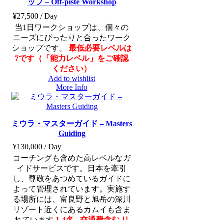
ップ – Off-piste Workshop
¥
27,500
/ Day
当1日ワークショップは、個々の
ニーズにぴったりと合ったワーク
ショップです。
最低必要レベルは
7です（「能力レベル」をご確認
ください）
Add to wishlist
More Info
ミウラ・マスターガイド – Masters
Guiding
¥
130,000
/ Day
コーチングも含めた高レベルなガ
イドサービスです。日本を牽引
し、尊敬をあつめているガイドに
よって管理されています。実施す
る場所には、富良野と旭岳の深川
リゾート近くにあるカムイも含ま
れています
1-4名 - 交通費含む
リ