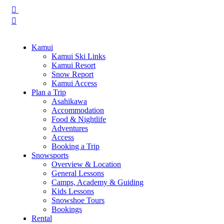
0
0
0
Kamui
Kamui Ski Links
Kamui Resort
Snow Report
Kamui Access
Plan a Trip
Asahikawa
Accommodation
Food & Nightlife
Adventures
Access
Booking a Trip
Snowsports
Overview & Location
General Lessons
Camps, Academy & Guiding
Kids Lessons
Snowshoe Tours
Bookings
Rental