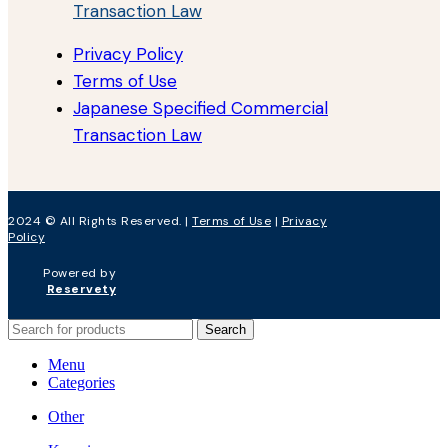
Transaction Law
Privacy Policy
Terms of Use
Japanese Specified Commercial
Transaction Law
2024 © All Rights Reserved. |
Terms of Use
|
Privacy
Policy
Powered by
Reservety
Search
Menu
Categories
Other