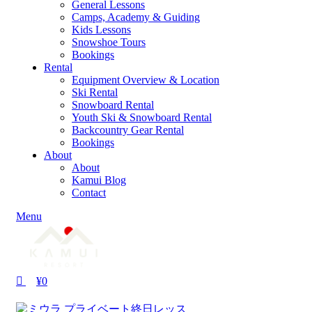
General Lessons
Camps, Academy & Guiding
Kids Lessons
Snowshoe Tours
Bookings
Rental
Equipment Overview & Location
Ski Rental
Snowboard Rental
Youth Ski & Snowboard Rental
Backcountry Gear Rental
Bookings
About
About
Kamui Blog
Contact
Menu
¥
0