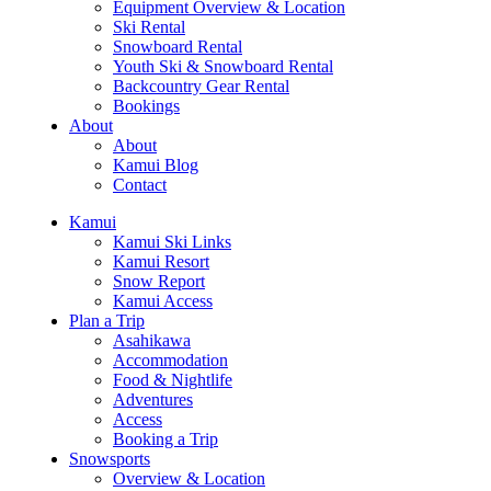
Equipment Overview & Location
Ski Rental
Snowboard Rental
Youth Ski & Snowboard Rental
Backcountry Gear Rental
Bookings
About
About
Kamui Blog
Contact
Kamui
Kamui Ski Links
Kamui Resort
Snow Report
Kamui Access
Plan a Trip
Asahikawa
Accommodation
Food & Nightlife
Adventures
Access
Booking a Trip
Snowsports
Overview & Location