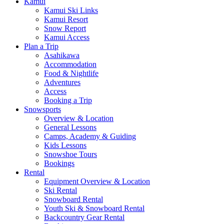
Kamui
Kamui Ski Links
Kamui Resort
Snow Report
Kamui Access
Plan a Trip
Asahikawa
Accommodation
Food & Nightlife
Adventures
Access
Booking a Trip
Snowsports
Overview & Location
General Lessons
Camps, Academy & Guiding
Kids Lessons
Snowshoe Tours
Bookings
Rental
Equipment Overview & Location
Ski Rental
Snowboard Rental
Youth Ski & Snowboard Rental
Backcountry Gear Rental