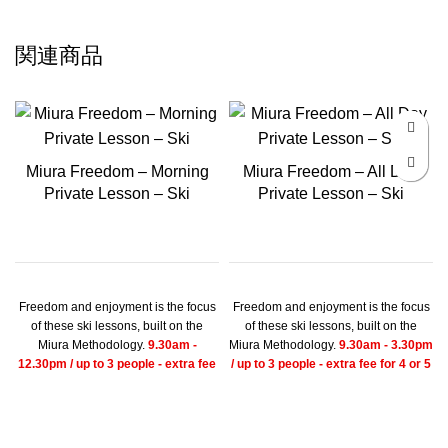
関連商品
Miura Freedom – Morning
Miura Freedom – All Day
Private Lesson – Ski
Private Lesson – Ski
Freedom and enjoyment is the focus
Freedom and enjoyment is the focus
of these ski lessons, built on the
of these ski lessons, built on the
Miura Methodology.
9.30am -
Miura Methodology.
9.30am - 3.30pm
12.30pm / up to 3 people - extra fee
/ up to 3 people - extra fee for 4 or 5
for 4 or 5 people
people