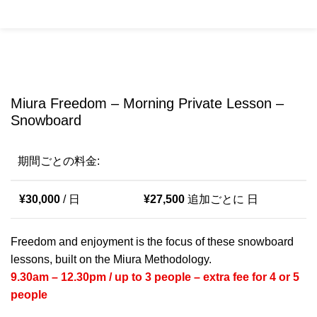
0
Menu
¥
0
Click to enlarge
Miura Freedom – Morning Private Lesson –
Snowboard
期間ごとの料金:
¥
30,000
/ 日
¥
27,500
追加ごとに 日
Freedom and enjoyment is the focus of these snowboard
lessons, built on the Miura Methodology.
9.30am – 12.30pm / up to 3 people – extra fee for 4 or 5
people