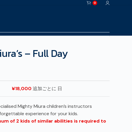
0
ura’s – Full Day
¥
18,000
追加ごとに 日
ialised Mighty Miura children’s instructors
orgettable experience for your kids.
 of 2 kids of similar abilities is required to