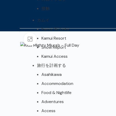
接触
カムイ
Kamui Ski Links
Kamui Resort
Click to enlarge
Snow Report
Kamui Access
旅行を計画する
Asahikawa
Accommodation
Food & Nightlife
Adventures
Access