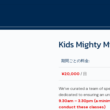
Kids Mighty Mi
期間ごとの料金:
¥
20,000
/ 日
We’ve curated a team of spec
dedicated to ensuring an unf
9.30am – 3.30pm (a minimum
conduct these classes)